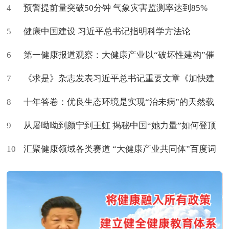
4
促进治愈
预警提前量突破50分钟 气象灾害监测率达到85%
5
健康中国建设 习近平总书记指明科学方法论
6
第一健康报道观察：大健康产业以“破坏性建构”催
7
生新命题
《求是》杂志发表习近平总书记重要文章《加快建
8
设健康中国》
十年答卷：优良生态环境是实现“治未病”的天然载
9
体
从屠呦呦到颜宁到王虹 揭秘中国“她力量”如何登顶
10
世界
汇聚健康领域各类赛道 “大健康产业共同体”百度词
条上新了