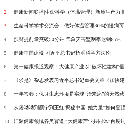
2
健康新闻联播|生命科学（体温管理）新质生产力高
3
质量学术交流会在京举办
生命科学学术交流会：做好体温管理80%的慢病可
4
促进治愈
预警提前量突破50分钟 气象灾害监测率达到85%
5
健康中国建设 习近平总书记指明科学方法论
6
第一健康报道观察：大健康产业以“破坏性建构”催
7
生新命题
《求是》杂志发表习近平总书记重要文章《加快建
8
设健康中国》
十年答卷：优良生态环境是实现“治未病”的天然载
9
体
从屠呦呦到颜宁到王虹 揭秘中国“她力量”如何登顶
10
世界
汇聚健康领域各类赛道 “大健康产业共同体”百度词