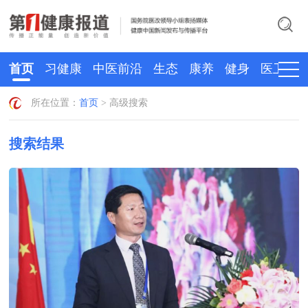
首页
习健康
中医前沿
生态
康养
健身
医卫
所在位置：
首页
> 高级搜索
搜索结果