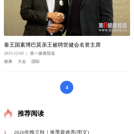
泰王国素博巴莫亲王被聘世健会名誉主席
2015-12-03
|
第一健康报道
健康
大会
国际
4
推荐阅读
1
2026年晚立秋｜换季最难养(图文)