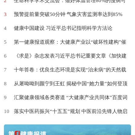
2
质量学术交流会在京举办
生命科学学术交流会：做好体温管理80%的慢病可
3
促进治愈
预警提前量突破50分钟 气象灾害监测率达到85%
4
健康中国建设 习近平总书记指明科学方法论
5
第一健康报道观察：大健康产业以“破坏性建构”催
6
生新命题
《求是》杂志发表习近平总书记重要文章《加快建
7
设健康中国》
十年答卷：优良生态环境是实现“治未病”的天然载
8
体
从屠呦呦到颜宁到王虹 揭秘中国“她力量”如何登顶
9
世界
汇聚健康领域各类赛道 “大健康产业共同体”百度词
10
条上新了
落实中医药振兴“十五五”规划 中医前沿先锋人物启
航