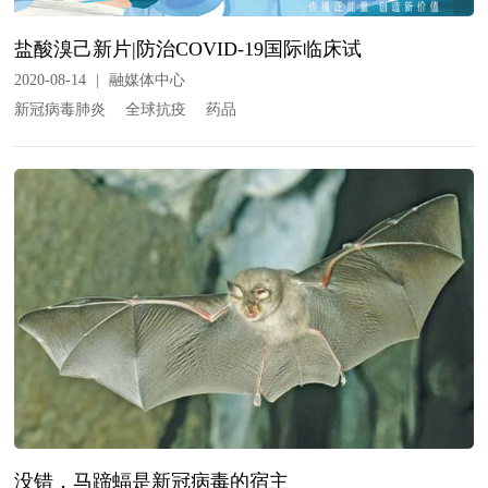
盐酸溴己新片|防治COVID-19国际临床试
2020-08-14
|
融媒体中心
新冠病毒肺炎
全球抗疫
药品
没错，马蹄蝠是新冠病毒的宿主