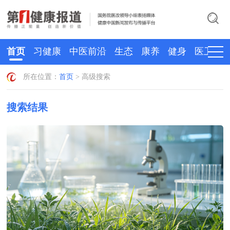
首页
习健康
中医前沿
生态
康养
健身
医卫
所在位置：
首页
> 高级搜索
搜索结果