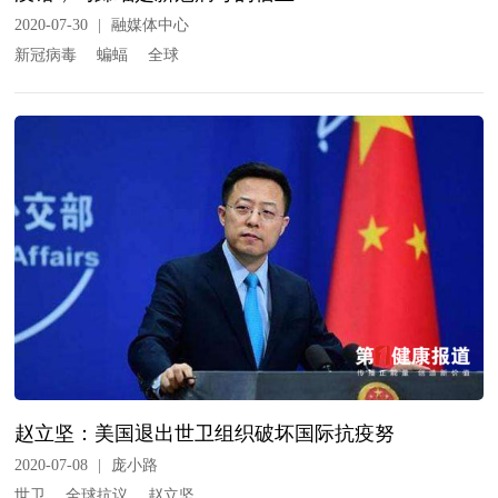
2020-07-30
|
融媒体中心
新冠病毒
蝙蝠
全球
赵立坚：美国退出世卫组织破坏国际抗疫努
2020-07-08
|
庞小路
世卫
全球抗议
赵立坚