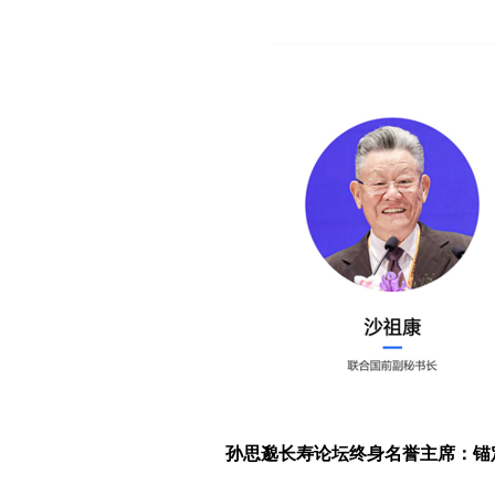
孙思邈长寿论坛终身名誉主席：锚