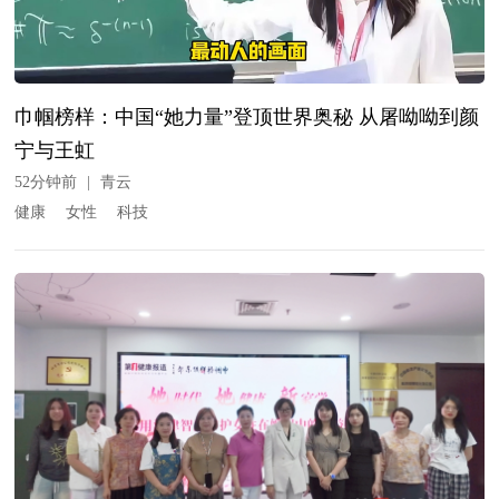
巾帼榜样：中国“她力量”登顶世界奥秘 从屠呦呦到颜
宁与王虹
52分钟前
|
青云
健康
女性
科技