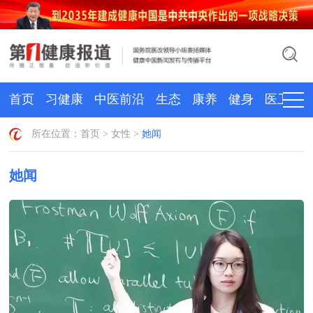
首页
习健康
中医前沿
生态
康养
健身
医卫
所在位置：
首页
>
女性
>
她闻
她闻