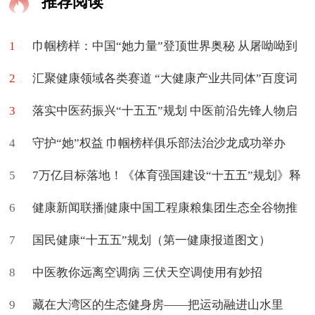
推荐阅读
1
巾帼榜样：中国“她力量”登顶世界奥秘 从屠呦呦到
2
颜宁与王虹
汇聚健康领域各类赛道 “大健康产业共同体”百度词
3
条上新了
落实中医药振兴“十五五”规划 中医前沿先锋人物启
4
航
守护“她”权益 巾帼榜样俱乐部法治沙龙成功举办
5
7万亿目标落地！《体育强国建设“十五五”规划》释
6
放哪些机遇
健康新闻联播|健康中国工程康粮集团生态全谷物推
7
广中心揭牌
国民健康“十五五”规划（第一健康报道图文）
8
中医教你远离空调病 三伏天空调使用有妙招
9
藏在大湾区的生态健身房——把运动融进山水里