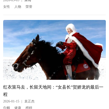
2026-03-03
|
康梅
女性
人物
荣誉
红衣策马去，长留天地间：“女县长”贺娇龙的最后一
程
2026-01-15
|
袁正杰
巾帼
健康
榜样