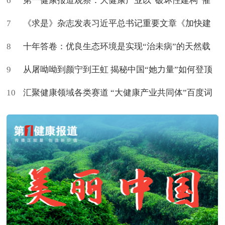
6
第一健康报道观察：大健康产业以“破坏性建构”催
7
生新命题
《求是》杂志发表习近平总书记重要文章《加快建
8
设健康中国》
十年答卷：优良生态环境是实现“治未病”的天然载
9
体
从屠呦呦到颜宁到王虹 揭秘中国“她力量”如何登顶
10
世界
汇聚健康领域各类赛道 “大健康产业共同体”百度词
条上新了