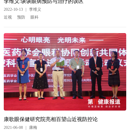
李维义:谈谈眼病预防与治疗的误区
2022-10-13
|
李维义
近视
预防
眼科
康歌眼保健研究院亮相百望山近视防控论
2021-06-08
|
康梅