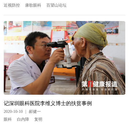
近视防控
康歌眼科
百望山论坛
记深圳眼科医院李维义博士的扶贫事例
2020-10-10
|
郝健一
眼科
白内障
复明