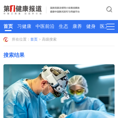
首页
习健康
中医前沿
生态
康养
健身
医卫
所在位置：
首页
> 高级搜索
搜索结果