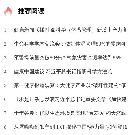
推荐阅读
1
健康新闻联播|生命科学（体温管理）新质生产力高
2
质量学术交流会在京举办
生命科学学术交流会：做好体温管理80%的慢病可
3
促进治愈
预警提前量突破50分钟 气象灾害监测率达到85%
4
健康中国建设 习近平总书记指明科学方法论
5
第一健康报道观察：大健康产业以“破坏性建构”催
6
生新命题
《求是》杂志发表习近平总书记重要文章《加快建
7
设健康中国》
十年答卷：优良生态环境是实现“治未病”的天然载
8
体
从屠呦呦到颜宁到王虹 揭秘中国“她力量”如何登顶