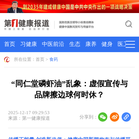
首页
习健康
中医前沿
生态
康养
健身
医卫
所在位置：
首页
>
食药
“同仁堂磷虾油”乱象：虚假宣传与
品牌擦边球何时休？
2025-12-17 09:29:53
分享到：
来源：第一健康报道