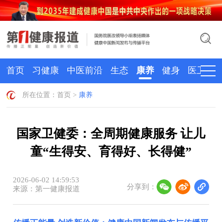
首页
习健康
中医前沿
生态
康养
健身
医卫
所在位置：
首页
>
康养
国家卫健委：全周期健康服务 让儿
童“生得安、育得好、长得健”
2026-06-02 14:59:53
分享到：
来源：第一健康报道