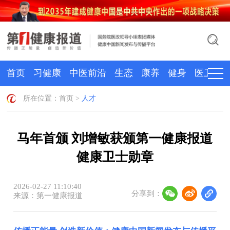
首页
习健康
中医前沿
生态
康养
健身
医卫
所在位置：
首页
>
人才
马年首颁 刘增敏获颁第一健康报道
健康卫士勋章
2026-02-27 11:10:40
分享到：
来源：第一健康报道