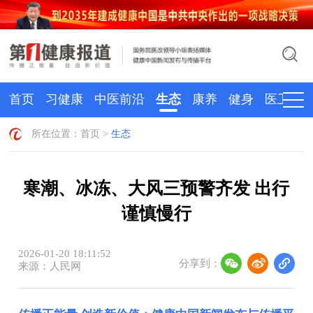
首页
习健康
中医前沿
生态
康养
健身
医卫
所在位置：
首页
>
生态
寒潮、冰冻、大风三预警齐发 出行
谨慎慢行
2026-01-20 18:11:52
分享到：
来源：人民网