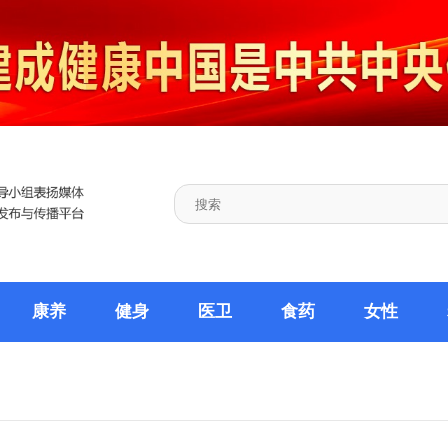
康养
健身
医卫
食药
女性