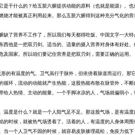
它是干什么的？给五脏六腑提供动能的原料（也就是能源）。也
燃烧才能被真正利用起来。那么五脏六腑得到这种充分气化的营
腑缺了营养不工作了，所以我们每天都得吃饭、中国文字一大特
东西他是一把双刃剑。适当的、适量的摄入营养对身体有好处。
危及国家。所以咱们要记住营养是把双刃剑，需要正确的运用。
无形的有温度的气。卫气虽行于脉外，但依傍着脉道而运行。那
的循环，流动的动能就产生热能，这股热能布散在脉管外，不断
带给人热情、主动的能量。一个手脚冰凉的人，气场就偏弱小，
。温度是什么？就是一个人阳气足不足。那这股气场，是有温度
焰的时候，就被热气场烫着了。活着的人，有温度的人身体周围
。当一个人卫气不固的时候，就容易皮肤腠理疏松，免疫力低下