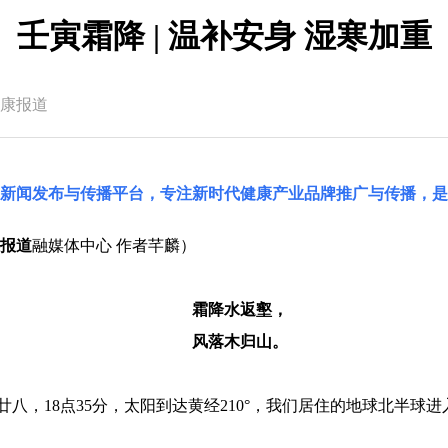
壬寅霜降 | 温补安身 湿寒加重
康报道
国新闻发布与传播平台，专注新时代健康产业品牌推广与传播，是
报道
融媒体中心 作者芊麟）
霜降水返壑，
风落木归山。
九月廿八，18点35分，太阳到达黄经210°，我们居住的地球北半