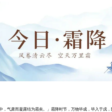
中，气肃而凝露结为霜矣。」霜降时节，万物毕成，毕入于戌，