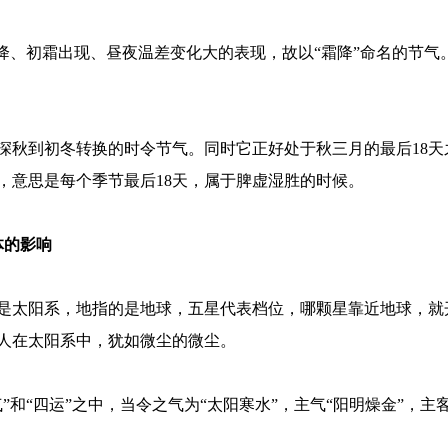
骤降、初霜出现、昼夜温差变化大的表现，故以“霜降”命名的节
深秋到初冬转换的时令节气。同时它正好处于秋三月的最后18
，意思是每个季节最后18天，属于脾虚湿胜的时候。
体的影响
是太阳系，地指的是地球，五星代表档位，哪颗星靠近地球，就
人在太阳系中，犹如微尘的微尘。
”和“四运”之中，当令之气为“太阳寒水”，主气“阳明燥金”，