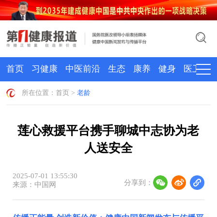
首页
习健康
中医前沿
生态
康养
健身
医卫
所在位置：
首页
>
老龄
莲心救援平台携手聊城中志协为老
人送安全
2025-07-01 13:55:30
分享到：
来源：中国网