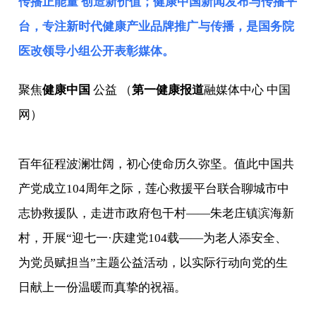
传播正能量 创造新价值；健康中国新闻发布与传播平
台，专注新时代健康产业品牌推广与传播，是
国务院
医改领导小组
公开表彰媒体。
聚焦
健康中国
公益 （
第一健康报道
融媒体中心 中国
网）
百年征程波澜壮阔，初心使命历久弥坚。值此中国共
产党成立104周年之际，莲心救援平台联合聊城市中
志协救援队，走进市政府包干村——朱老庄镇滨海新
村，开展“迎七一·庆建党104载——为老人添安全、
为党员赋担当”主题公益活动，以实际行动向党的生
日献上一份温暖而真挚的祝福。