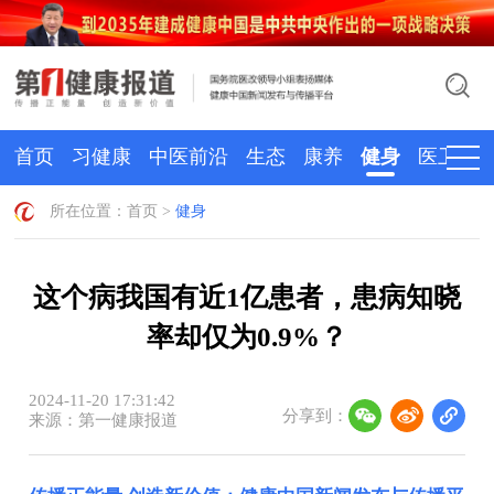
首页
习健康
中医前沿
生态
康养
健身
医卫
所在位置：
首页
>
健身
这个病我国有近1亿患者，患病知晓
率却仅为0.9%？
2024-11-20 17:31:42
分享到：
来源：第一健康报道