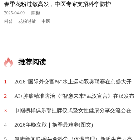
春季花粉过敏高发，中医专家支招科学防护
2025-04-09
|
陈樾
科普
花粉过敏
中医
推荐阅读
1
2026“国际外交官杯”水上运动双奥联赛在京盛大开
2
幕
AI+肿瘤精准防治《“智愈未来”武汉宣言》在汉发布
3
巾帼榜样俱乐部挂牌仪式暨女性健康分享交流会在
4
京举办
2026年晚立秋｜换季最难养(图文)
5
健康新闻联播|生命科学（体温管理）新质生产力高