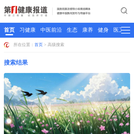
首页
习健康
中医前沿
生态
康养
健身
医卫
所在位置：
首页
> 高级搜索
搜索结果