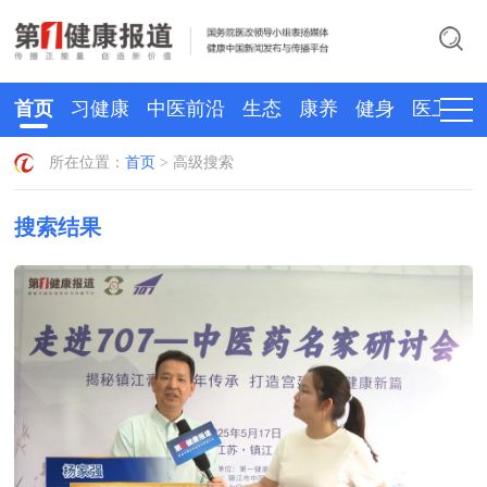
首页
习健康
中医前沿
生态
康养
健身
医卫
所在位置：
首页
> 高级搜索
搜索结果