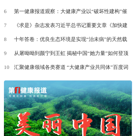
6
第一健康报道观察：大健康产业以“破坏性建构”催
7
生新命题
《求是》杂志发表习近平总书记重要文章《加快建
8
设健康中国》
十年答卷：优良生态环境是实现“治未病”的天然载
9
体
从屠呦呦到颜宁到王虹 揭秘中国“她力量”如何登顶
10
世界
汇聚健康领域各类赛道 “大健康产业共同体”百度词
条上新了