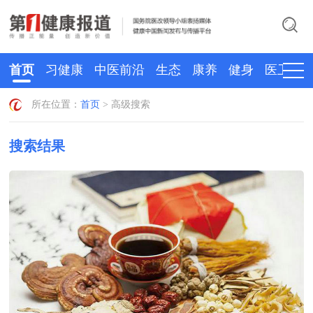
首页
习健康
中医前沿
生态
康养
健身
医卫
所在位置：
首页
> 高级搜索
搜索结果