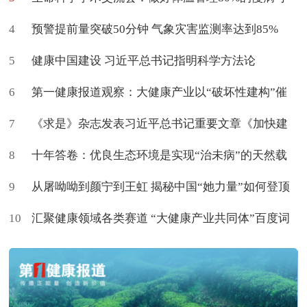
4
促进治愈
预警提前量突破50分钟 气象灾害监测率达到85%
5
健康中国建设 习近平总书记指明科学方法论
6
第一健康报道观察：大健康产业以“破坏性建构”催
7
生新命题
《求是》杂志发表习近平总书记重要文章《加快建
8
设健康中国》
十年答卷：优良生态环境是实现“治未病”的天然载
9
体
从屠呦呦到颜宁到王虹 揭秘中国“她力量”如何登顶
10
世界
汇聚健康领域各类赛道 “大健康产业共同体”百度词
条上新了