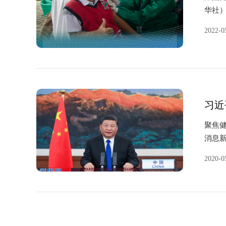
华社）
中国国
2022-0
习近
聚焦健
消息新
大会视
2020-0