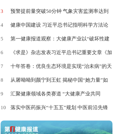
3
病可促进治愈
预警提前量突破50分钟 气象灾害监测率达到
4
85%
健康中国建设 习近平总书记指明科学方法论
5
第一健康报道观察：大健康产业以“破坏性建
6
构”催生新命题
《求是》杂志发表习近平总书记重要文章《加
7
快建设健康中国》
十年答卷：优良生态环境是实现“治未病”的天
8
然载体
从屠呦呦到颜宁到王虹 揭秘中国“她力量”如
9
何登顶世界
汇聚健康领域各类赛道 “大健康产业共同
10
体”百度词条上新了
落实中医药振兴“十五五”规划 中医前沿先锋
人物启航