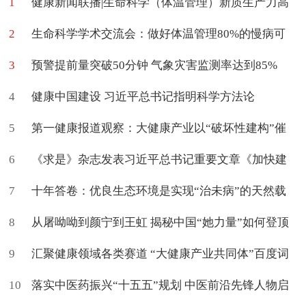
1
健康新闻联播|生命科学（体温管理）新质生产力高
2
质量学术交流会在京举办
生命科学学术交流会：做好体温管理80%的慢病可
3
促进治愈
预警提前量突破50分钟 气象灾害监测率达到85%
4
健康中国建设 习近平总书记指明科学方法论
5
第一健康报道观察：大健康产业以“破坏性建构”催
6
生新命题
《求是》杂志发表习近平总书记重要文章《加快建
7
设健康中国》
十年答卷：优良生态环境是实现“治未病”的天然载
8
体
从屠呦呦到颜宁到王虹 揭秘中国“她力量”如何登顶
9
世界
汇聚健康领域各类赛道 “大健康产业共同体”百度词
10
条上新了
落实中医药振兴“十五五”规划 中医前沿先锋人物启