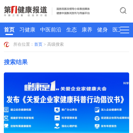
首页
习健康
中医前沿
生态
康养
健身
医卫
所在位置：
首页
> 高级搜索
搜索结果