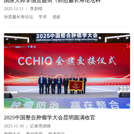
国医大师李佃贵题词《孙思邈长寿论坛科
2025-11-11
|
李舒晴
孙思邈长寿论坛
学术
老龄
2025中国整合肿瘤学大会昆明圆满收官
2025-11-10
|
记者周述峰