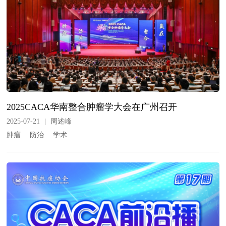
2025CACA华南整合肿瘤学大会在广州召开
2025-07-21
|
周述峰
肿瘤
防治
学术