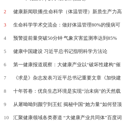
2
健康新闻联播|生命科学（体温管理）新质生产力高
3
质量学术交流会在京举办
生命科学学术交流会：做好体温管理80%的慢病可
4
促进治愈
预警提前量突破50分钟 气象灾害监测率达到85%
5
健康中国建设 习近平总书记指明科学方法论
6
第一健康报道观察：大健康产业以“破坏性建构”催
7
生新命题
《求是》杂志发表习近平总书记重要文章《加快建
8
设健康中国》
十年答卷：优良生态环境是实现“治未病”的天然载
9
体
从屠呦呦到颜宁到王虹 揭秘中国“她力量”如何登顶
10
世界
汇聚健康领域各类赛道 “大健康产业共同体”百度词