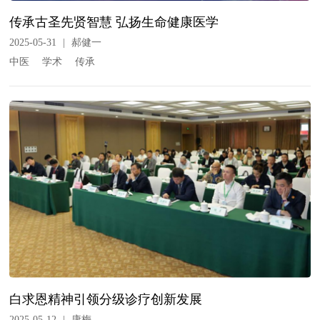
传承古圣先贤智慧 弘扬生命健康医学
2025-05-31
|
郝健一
中医
学术
传承
白求恩精神引领分级诊疗创新发展
2025-05-12
|
康梅