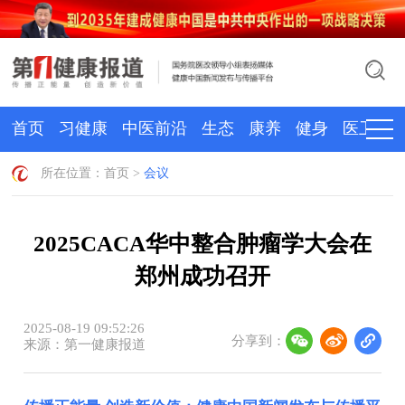
首页
习健康
中医前沿
生态
康养
健身
医卫
所在位置：
首页
>
会议
2025CACA华中整合肿瘤学大会在
郑州成功召开
2025-08-19 09:52:26
分享到：
来源：第一健康报道