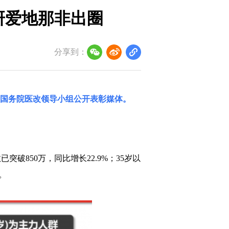
研爱地那非出圈
分享到：
国务院医改领导小组
公开表彰媒体。
850万，同比增长22.9%；35岁以
。