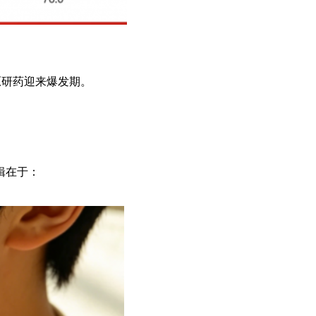
原研药迎来爆发期。
辑在于：