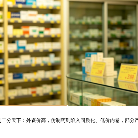
制二分天下：外资价高，仿制药则陷入同质化、低价内卷，部分