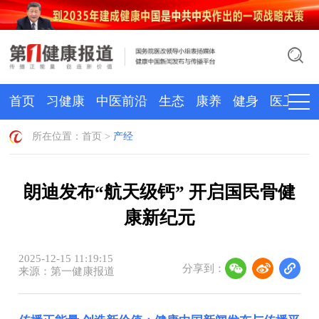
首页
习健康
中医前沿
生态
康养
健身
医卫
所在位置：
首页
>
产经
朗迪发布“航天级钙” 开启国民骨健
康新纪元
2025-12-15 11:19:15
分享到：
来源：第一健康报道