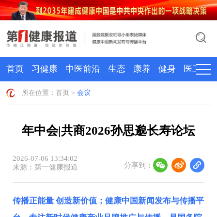
首页
习健康
中医前沿
生态
康养
健身
医卫
所在位置：
首页
>
会议
年中会|共商2026孙思邈长寿论坛
2026-07-06 13:34:02
分享到：
来源：第一健康报道
传播正能量 创造新价值；健康中国新闻发布与传播平