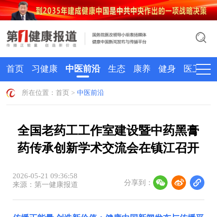
首页
习健康
中医前沿
生态
康养
健身
医卫
所在位置：
首页
>
中医前沿
全国老药工工作室建设暨中药黑膏
药传承创新学术交流会在镇江召开
2026-05-21 09:36:58
分享到：
来源：第一健康报道