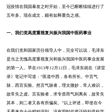
冠疫情在我国暴发之时开始，至今已断断续续进行了
五年多。现在成文，颇有如释重负之感。
一、我们党高度重视复兴振兴我国中医药事业
在我们党和国家历任领导人中，完全可以说，毛泽东
是当之无愧高度重视复兴和振兴我国中医药事业发展
的第一人。早在1913年12月12日，毛泽东就在《讲堂
录》笔记中写道：“医道中西，各有所长。中言气
脉，西言实验。然言气脉者，理太微妙，常人难识，
故常失之虚。言实验者，求专质而气则离矣，故常失
其本，则二者又各有所偏矣。”以上评述，即使在今
天看来亦十分精妙深刻，没有因时代变迁特别是科学