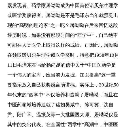
素发现者、药学家屠呦呦成为中国首位诺贝尔生理学
或医学奖获得者。屠呦呦是不是毛泽东当年就预见出
现的“高明的理论家”之一呢？屠呦呦在后来回忆这段
经历时说，如果没有那段时间的“西学中”，自己绝不
可能在人类医学上取得这样的成绩。正因此，屠呦呦
在领取诺贝尔生理学或医学奖时，特意把1958年10月
11日毛泽东在写给杨尚昆的信中关于“中国医药学是
一个伟大的宝库，应当努力发掘、加以提高”这一重
要指示放入自己获奖感言演讲稿。实际上，20世纪50
年代末的“西学中”不仅培养和造就了屠呦呦，而且在
中医药领域培养造就了诸如吴咸中、陈可冀、沈自
尹、陆广莘、温振英等一大批国医大师。屠呦呦仅是
其中的突出代表。在全国性“西学中”高潮中，中医医