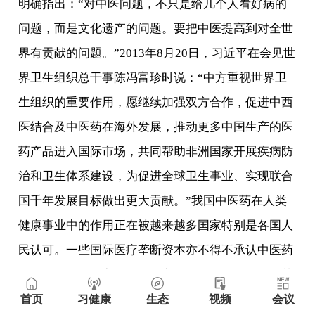
明确指出：“对中医问题，不只是给几个人看好病的
问题，而是文化遗产的问题。要把中医提高到对全世
界有贡献的问题。”2013年8月20日，习近平在会见世
界卫生组织总干事陈冯富珍时说：“中方重视世界卫
生组织的重要作用，愿继续加强双方合作，促进中西
医结合及中医药在海外发展，推动更多中国生产的医
药产品进入国际市场，共同帮助非洲国家开展疾病防
治和卫生体系建设，为促进全球卫生事业、实现联合
国千年发展目标做出更大贡献。”我国中医药在人类
健康事业中的作用正在被越来越多国家特别是各国人
民认可。一些国际医疗垄断资本亦不得不承认中医药
的独特功效，一方面用种种方式攻击遏制我国中医药
事业传承发展，另一方面企图通过收买甚至盗窃等方
首页
习健康
生态
视频
会议