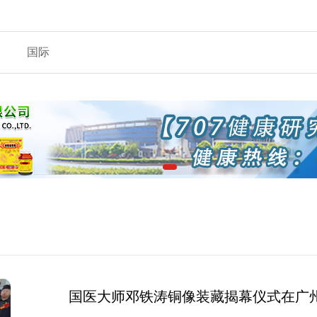
国际
国医大师邓铁涛铜像装藏揭幕仪式在广