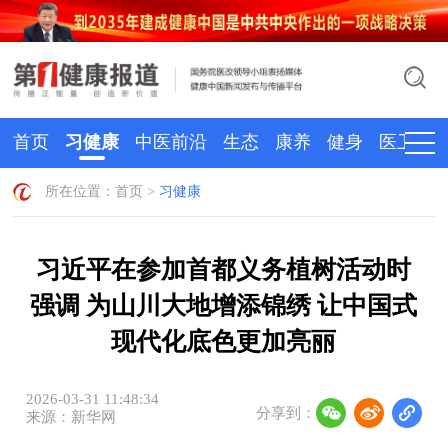
首页
习健康
中医前沿
生态
康养
健身
医卫
所在位置：
首页
>
习健康
习近平在参加首都义务植树活动时
强调 为山川大地增添锦绣 让中国式
现代化底色更加亮丽
2026-03-31 11:48:34
分享到：
来源：新华网