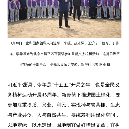
3月30日，党和国家领导人习近平、李强、赵乐际、王沪宁、蔡奇、丁薛
祥、李希等来到北京市昌平区百善镇参加首都义务植树活动。这是习近平
同在场的干部群众、少先队员亲切交谈。新华社记者 燕雁 摄
习近平强调，今年是“十五五”开局之年，也是全民义
务植树运动开展45周年。新形势下推进国土绿化，要
更加注重提质、兴业、利民，实现种与管共抓、生态
与产业共促、人与自然共生。要统筹利用绿化空间，
以地定绿、以水定绿，因地制宜做好增绿文章，宜树