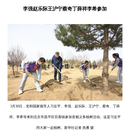
李强赵乐际王沪宁蔡奇丁薛祥李希参加
3月30日，党和国家领导人习近平、李强、赵乐际、王沪宁、蔡奇、丁薛
祥、李希等来到北京市昌平区百善镇参加首都义务植树活动。这是习近平
同大家一起植树。新华社记者 燕雁 摄