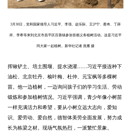
3月30日，党和国家领导人习近平、李强、赵乐际、王沪宁、蔡奇、丁薛
祥、李希等来到北京市昌平区百善镇参加首都义务植树活动。这是习近平
同大家一起植树。新华社记者 燕雁 摄
挥锹铲土、培土围堰、提水浇灌……习近平接连种下
油松、北京牡丹、榆叶梅、杜仲、元宝枫等多棵树
苗。他一边植树，一边询问孩子们的学习生活、劳动
锻炼和参加植树情况。习近平强调，青少年像小树苗
一样充满活力和希望，要从小树立远大志向，爱知
识、爱劳动、爱自然，德智体美劳全面发展，努力成
长为栋梁之材。现场气氛热烈，一派繁忙景象。