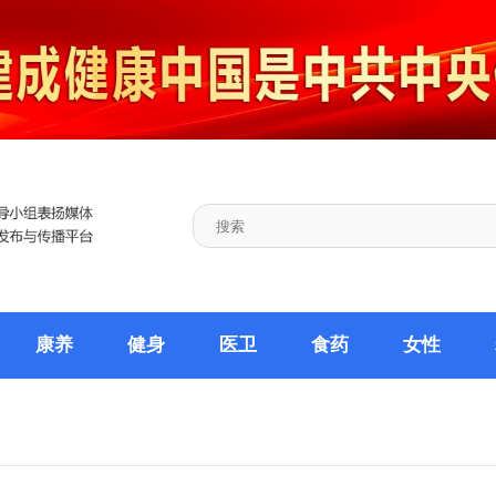
康养
健身
医卫
食药
女性