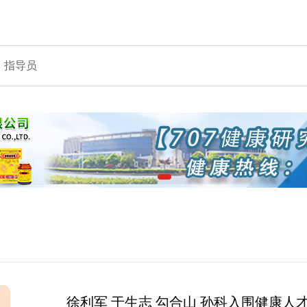
指导员
徐利军 于生志 勾合山 孙科入围健康人