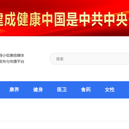
康养
健身
医卫
食药
女性