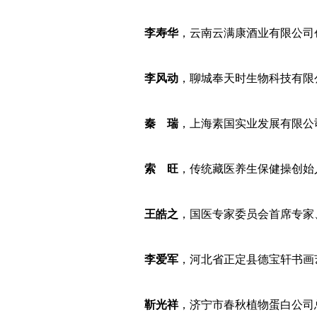
李寿华
，云南云满康酒业有限公司
李风动
，聊城奉天时生物科技有限
秦 瑞
，上海素国实业发展有限公
索 旺
，传统藏医养生保健操创始
王皓之
，国医专家委员会首席专家
李爱军
，河北省正定县德宝轩书画
靳光祥
，济宁市春秋植物蛋白公司