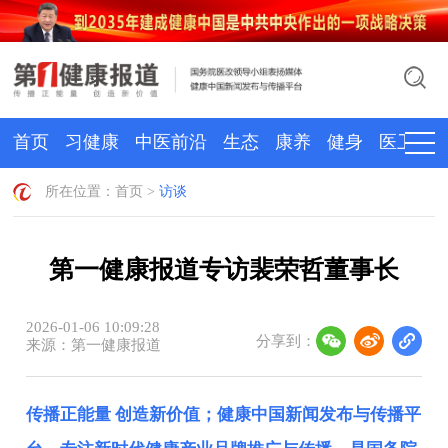
首页
习健康
中医前沿
生态
康养
健身
医卫
所在位置：
首页
>
访谈
第一健康报道专访裴荣哲董事长
2026-01-06 10:09:28
分享到：
来源：第一健康报道
传播正能量 创造新价值；健康中国新闻发布与传播平