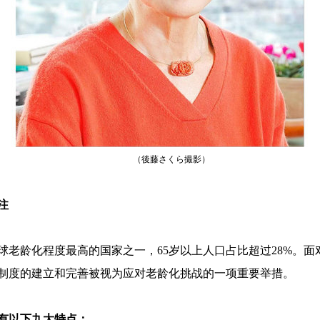
（後藤さくら撮影）
注
球老龄化程度最高的国家之一，65岁以上人口占比超过28%。
制度的建立和完善被视为应对老龄化挑战的一项重要举措。
具有以下九大特点：