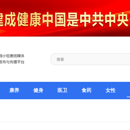
康养
健身
医卫
食药
女性