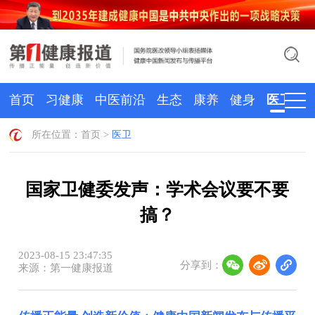
首页
习健康
中医前沿
生态
康养
健身
医卫
所在位置：
首页
>
医卫
国家卫健委发声：学术会议要不要
搞？
2023-08-15 23:47:35
分享到：
来源：第一健康报道