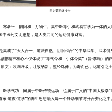
图为茹凯做报告
，寒暑平，阴阳和，万物生。集中医导引和武易哲学为一体的太极
中国中医药文明思想，是人类共同的运动健康财富。
是集成了“天人合一、道法自然、阴阳和合”的中华武学、武术健
思想精神核心不仅体现了“导气令和，引体令柔”（晋·李颐）的
（原文：吹呴呼吸，吐故纳新，熊经鸟伸，为寿而已，此道引之
医学气功，同属于中医传统运动，也属于广义的“中国太极拳”世界
道家·道教·道学”的养生思想融入每一个静动细节与开合变化之中