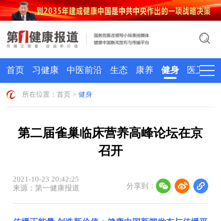
首页
习健康
中医前沿
生态
康养
健身
医卫
所在位置：
首页
>
健身
第二届雀巢临床营养高峰论坛在京
召开
2021-10-23 20:42:25
分享到：
来源：第一健康报道