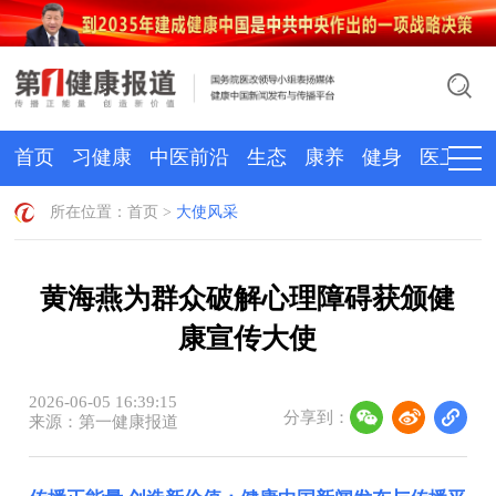
首页
习健康
中医前沿
生态
康养
健身
医卫
所在位置：
首页
>
大使风采
黄海燕为群众破解心理障碍获颁健
康宣传大使
2026-06-05 16:39:15
分享到：
来源：第一健康报道