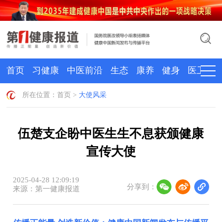
首页
习健康
中医前沿
生态
康养
健身
医卫
所在位置：
首页
>
大使风采
伍楚支企盼中医生生不息获颁健康
宣传大使
2025-04-28 12:09:19
分享到：
来源：第一健康报道