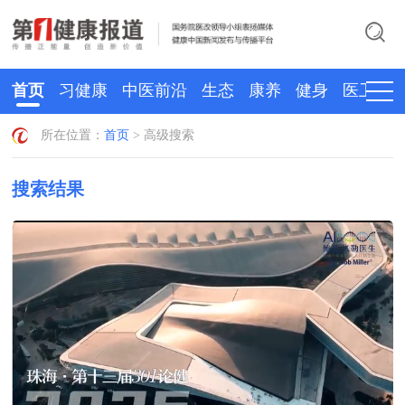
首页
习健康
中医前沿
生态
康养
健身
医卫
所在位置：
首页
> 高级搜索
搜索结果