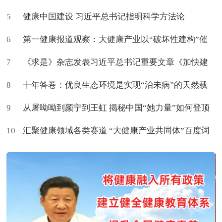
5
健康中国建设 习近平总书记指明科学方法论
6
第一健康报道观察：大健康产业以“破坏性建构”催
7
生新命题
《求是》杂志发表习近平总书记重要文章《加快建
8
设健康中国》
十年答卷：优良生态环境是实现“治未病”的天然载
9
体
从屠呦呦到颜宁到王虹 揭秘中国“她力量”如何登顶
10
世界
汇聚健康领域各类赛道 “大健康产业共同体”百度词
条上新了