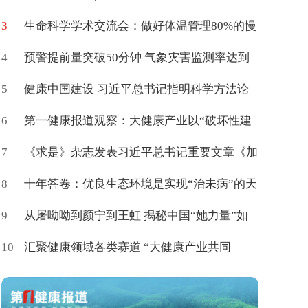
3
产力高质量学术交流会在京举办
生命科学学术交流会：做好体温管理80%的慢
4
病可促进治愈
预警提前量突破50分钟 气象灾害监测率达到
5
85%
健康中国建设 习近平总书记指明科学方法论
6
第一健康报道观察：大健康产业以“破坏性建
7
构”催生新命题
《求是》杂志发表习近平总书记重要文章《加
8
快建设健康中国》
十年答卷：优良生态环境是实现“治未病”的天
9
然载体
从屠呦呦到颜宁到王虹 揭秘中国“她力量”如
10
何登顶世界
汇聚健康领域各类赛道 “大健康产业共同
体”百度词条上新了