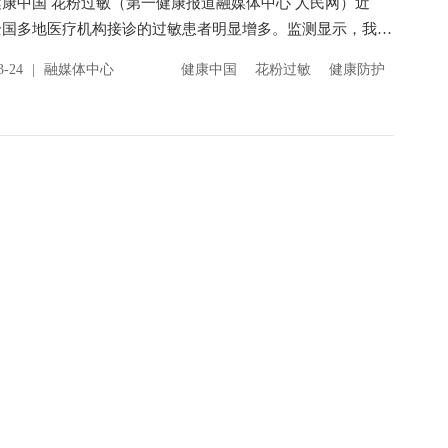
康中国 花粉过敏（第一健康报道融媒体中心 人民网）近
全国多地医疗机构接诊的过敏患者明显增多。监测显示，我国
气温较常年偏高，导致花粉季提前到来，过敏人群健康防护
3-24
|
融媒体中心
健康中国
花粉过敏
健康防护