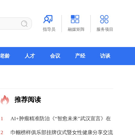
指导员
融媒矩阵
服务项目
老龄
人才
会议
产经
访谈
推荐阅读
1
AI+肿瘤精准防治《“智愈未来”武汉宣言》在
2
汉发布
巾帼榜样俱乐部挂牌仪式暨女性健康分享交流