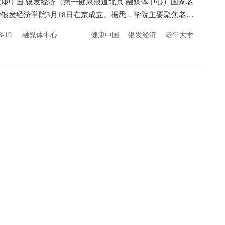
一健康报道北京 融媒体中心）国家老
银发经济学院3月18日在京成立。据悉，学院主要聚焦老年
银发产业融合、优质资源开发、多层次多类型人才...
3-19
|
融媒体中心
健康中国
银发经济
老年大学