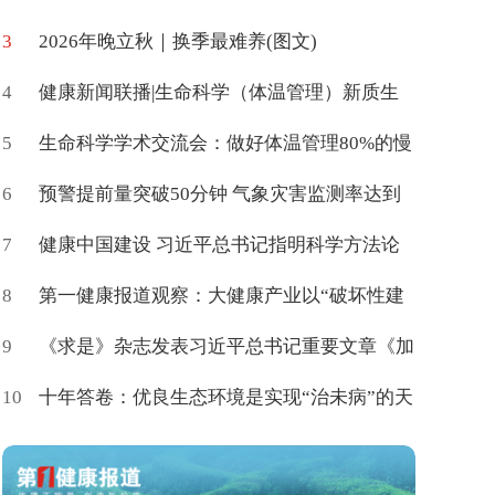
3
会在京举办
2026年晚立秋｜换季最难养(图文)
4
健康新闻联播|生命科学（体温管理）新质生
5
产力高质量学术交流会在京举办
生命科学学术交流会：做好体温管理80%的慢
6
病可促进治愈
预警提前量突破50分钟 气象灾害监测率达到
7
85%
健康中国建设 习近平总书记指明科学方法论
8
第一健康报道观察：大健康产业以“破坏性建
9
构”催生新命题
《求是》杂志发表习近平总书记重要文章《加
10
快建设健康中国》
十年答卷：优良生态环境是实现“治未病”的天
然载体