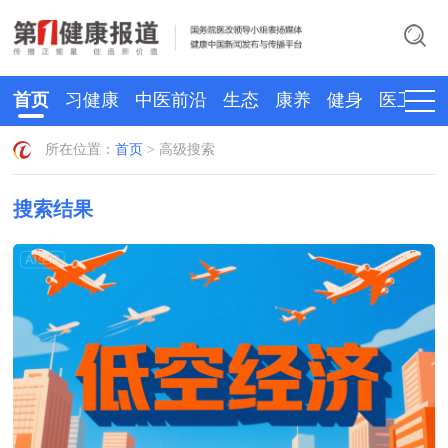
首页
习健康
中医前沿
生态
康养
健身
医卫
所在位置：
首页
> 高级搜索
搜索结果