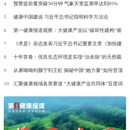
4
促进治愈
预警提前量突破50分钟 气象灾害监测率达到85%
5
健康中国建设 习近平总书记指明科学方法论
6
第一健康报道观察：大健康产业以“破坏性建构”催
7
生新命题
《求是》杂志发表习近平总书记重要文章《加快建
8
设健康中国》
十年答卷：优良生态环境是实现“治未病”的天然载
9
体
从屠呦呦到颜宁到王虹 揭秘中国“她力量”如何登顶
10
世界
汇聚健康领域各类赛道 “大健康产业共同体”百度词
条上新了