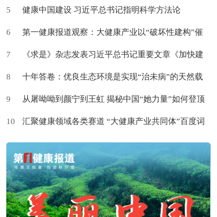
5
健康中国建设 习近平总书记指明科学方法论
6
第一健康报道观察：大健康产业以“破坏性建构”催
7
生新命题
《求是》杂志发表习近平总书记重要文章《加快建
8
设健康中国》
十年答卷：优良生态环境是实现“治未病”的天然载
9
体
从屠呦呦到颜宁到王虹 揭秘中国“她力量”如何登顶
10
世界
汇聚健康领域各类赛道 “大健康产业共同体”百度词
条上新了