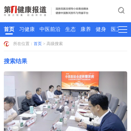
首页
习健康
中医前沿
生态
康养
健身
医卫
所在位置：
首页
> 高级搜索
搜索结果