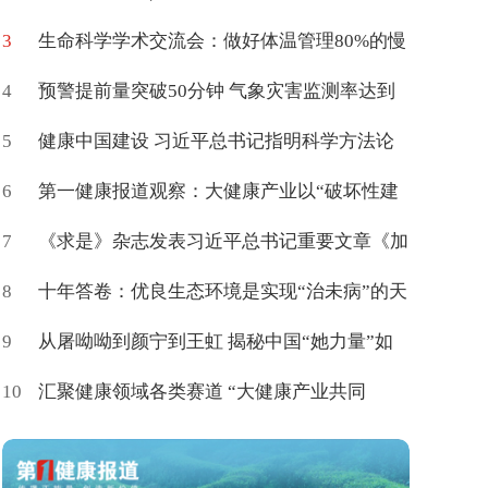
3
产力高质量学术交流会在京举办
生命科学学术交流会：做好体温管理80%的慢
4
病可促进治愈
预警提前量突破50分钟 气象灾害监测率达到
5
85%
健康中国建设 习近平总书记指明科学方法论
6
第一健康报道观察：大健康产业以“破坏性建
7
构”催生新命题
《求是》杂志发表习近平总书记重要文章《加
8
快建设健康中国》
十年答卷：优良生态环境是实现“治未病”的天
9
然载体
从屠呦呦到颜宁到王虹 揭秘中国“她力量”如
10
何登顶世界
汇聚健康领域各类赛道 “大健康产业共同
体”百度词条上新了