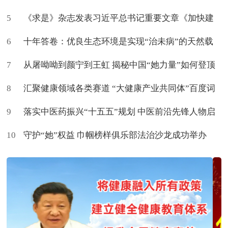
5
生新命题
《求是》杂志发表习近平总书记重要文章《加快建
6
设健康中国》
十年答卷：优良生态环境是实现“治未病”的天然载
7
体
从屠呦呦到颜宁到王虹 揭秘中国“她力量”如何登顶
8
世界
汇聚健康领域各类赛道 “大健康产业共同体”百度词
9
条上新了
落实中医药振兴“十五五”规划 中医前沿先锋人物启
10
航
守护“她”权益 巾帼榜样俱乐部法治沙龙成功举办