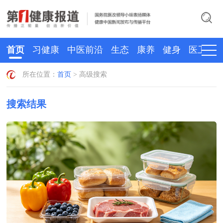
首页
习健康
中医前沿
生态
康养
健身
医卫
所在位置：
首页
> 高级搜索
搜索结果