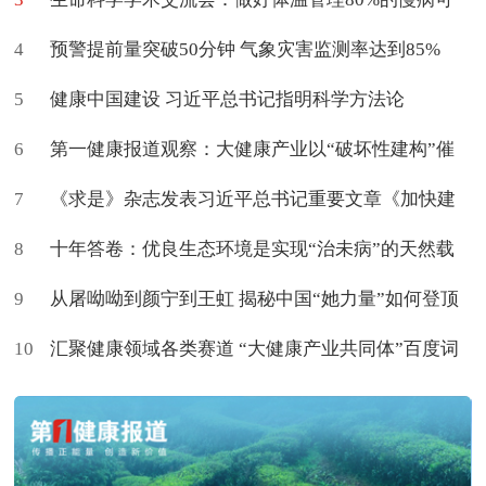
4
促进治愈
预警提前量突破50分钟 气象灾害监测率达到85%
5
健康中国建设 习近平总书记指明科学方法论
6
第一健康报道观察：大健康产业以“破坏性建构”催
7
生新命题
《求是》杂志发表习近平总书记重要文章《加快建
8
设健康中国》
十年答卷：优良生态环境是实现“治未病”的天然载
9
体
从屠呦呦到颜宁到王虹 揭秘中国“她力量”如何登顶
10
世界
汇聚健康领域各类赛道 “大健康产业共同体”百度词
条上新了