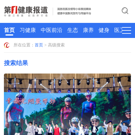
首页
习健康
中医前沿
生态
康养
健身
医卫
所在位置：
首页
> 高级搜索
搜索结果