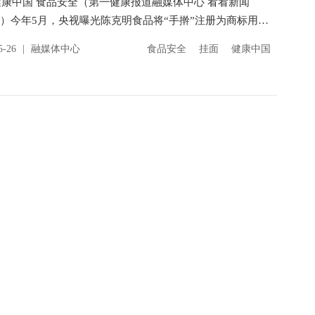
康中国 食品安全（第一健康报道融媒体中心 看看新闻
ws）今年5月，央视曝光陈克明食品将“手擀”注册为商标用于
面包装，搭配“像妈妈做的手擀面”广告语及擀面杖图案...
5-26
|
融媒体中心
食品安全
挂面
健康中国