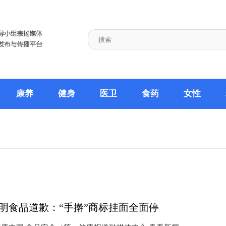
康养
健身
医卫
食药
女性
明食品道歉：“手擀”商标挂面全面停