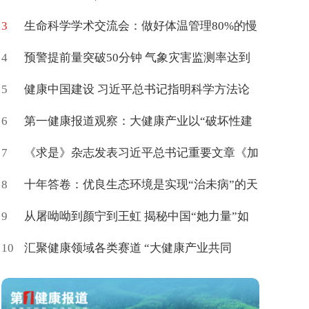
3
产力高质量学术交流会在京举办
生命科学学术交流会：做好体温管理80%的慢
4
病可促进治愈
预警提前量突破50分钟 气象灾害监测率达到
5
85%
健康中国建设 习近平总书记指明科学方法论
6
第一健康报道观察：大健康产业以“破坏性建
7
构”催生新命题
《求是》杂志发表习近平总书记重要文章《加
8
快建设健康中国》
十年答卷：优良生态环境是实现“治未病”的天
9
然载体
从屠呦呦到颜宁到王虹 揭秘中国“她力量”如
10
何登顶世界
汇聚健康领域各类赛道 “大健康产业共同
体”百度词条上新了