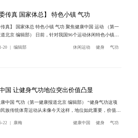
委传真 国家体总】 特色小镇 气功
真】 国家体总 特色小镇 气功 聚焦健康中国 运动 （第一
道北京 编辑部） 日前，针对我国96个运动休闲特色小镇试
目发展中出现的问题，国家体育总局下发通知推进运动休闲小
1-20
|
编辑部
休闲运动
健身
气功
发展，...
中国 让健身气功地位突出价值凸显
康中国 气功（第一健康报道北京 编辑部） “健身气功这项
的民族传统体育运动从未像今天这样，地位如此重要，价值如
显。目前，包括组织保障、制度建设、经费支持、队伍建设、
6-22
|
康梅
健康中国
健身
气功
织建设、...