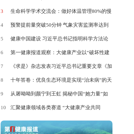
3
产力高质量学术交流会在京举办
生命科学学术交流会：做好体温管理80%的慢
4
病可促进治愈
预警提前量突破50分钟 气象灾害监测率达到
5
85%
健康中国建设 习近平总书记指明科学方法论
6
第一健康报道观察：大健康产业以“破坏性建
7
构”催生新命题
《求是》杂志发表习近平总书记重要文章《加
8
快建设健康中国》
十年答卷：优良生态环境是实现“治未病”的天
9
然载体
从屠呦呦到颜宁到王虹 揭秘中国“她力量”如
10
何登顶世界
汇聚健康领域各类赛道 “大健康产业共同
体”百度词条上新了