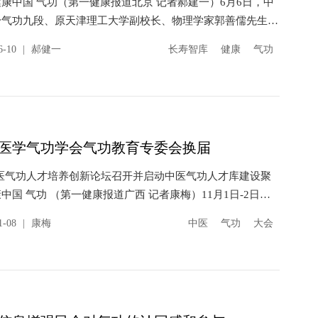
康中国 气功（第一健康报道北京 记者郝建一）6月6日，中
身气功九段、原天津理工大学副校长、物理学家郭善儒先生与
健康报道长寿智库互赠专著。林海（左）向郭善儒（右）赠
6-10
|
郝健一
长寿智库
健康
气功
医学气功学会气功教育专委会换届
-中医气功人才培养创新论坛召开并启动中医气功人才库建设聚
中国 气功 （第一健康报道广西 记者康梅）11月1日-2日，
学气功学会气功教育专业委员会第二届委员会换届...
1-08
|
康梅
中医
气功
大会