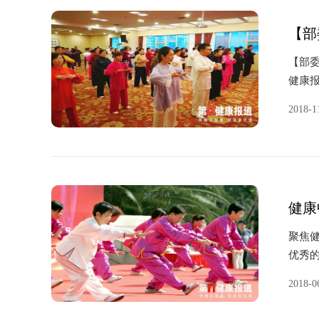
【部
【部委传
健康报
点项
2018-1
镇健康
健康
聚焦健
优秀
此凸
2018-0
基层组