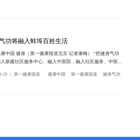
中求进，使得健...
气功将融入蚌埠百姓生活
康中国 健身（第一健康报道北京 记者康梅） “把健身气功
纳入新建社区服务中心、融入中医院，融入社区服务、中医养
不仅有力提升了健身气功站点服务能力，也有效扩大了健身气
3-29
|
第一健康报道
健康中国
第一健康报道
健身气功
力度和效...