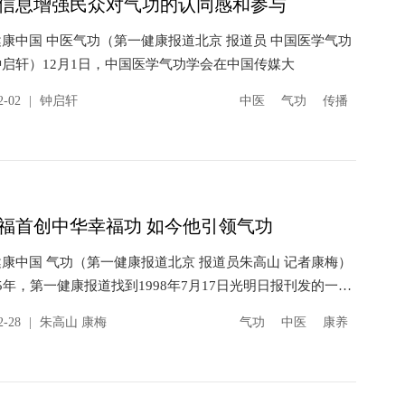
信息增强民众对气功的认同感和参与
康中国 中医气功（第一健康报道北京 报道员 中国医学气功
启轩）12月1日，中国医学气功学会在中国传媒大
2-02
|
钟启轩
中医
气功
传播
福首创中华幸福功 如今他引领气功
康中国 气功（第一健康报道北京 报道员朱高山 记者康梅）
5年，第一健康报道找到1998年7月17日光明日报刊发的一则
简讯。历经沧桑，黄元福进京传授气功功法为大众强身健体 ...
2-28
|
朱高山 康梅
气功
中医
康养